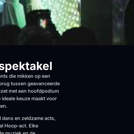
spektakel
vents die mikken op een
 brug tussen geavanceerde
opzet met een hoofdpodium
e ideale keuze maakt voor
ten.
d dans en zeldzame acts,
al Hoop-act. Elke
de muziek en de