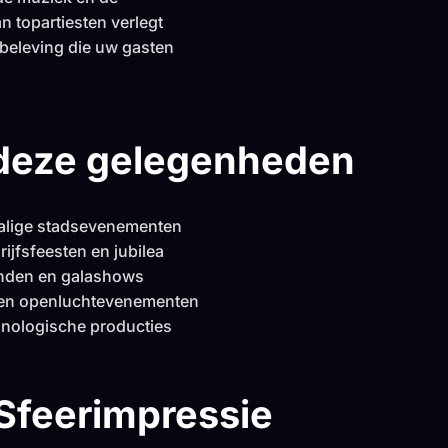
n topartiesten verlegt
lbeleving die uw gasten
 deze gelegenheden
alige stadsevenementen
ijfsfeesten en jubilea
nden en galashows
 en openluchtevenementen
nologische producties
Sfeerimpressie