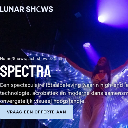
Home
/
Shows
/
Lichtshows
/
Spectra
SPECTRA
Een spectaculaire totaalbeleving waarin high-end l
technologie, acrobatiek en moderne dans samensme
onvergetelijk visueel hoogstandje.
VRAAG EEN OFFERTE AAN