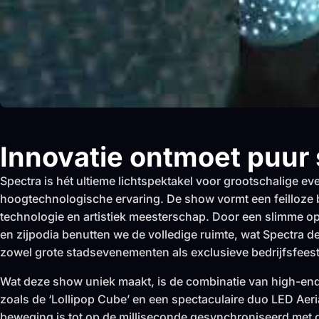
Innovatie ontmoet puur 
Spectra is hét ultieme lichtspektakel voor grootschalige e
hoogtechnologische ervaring. De show vormt een feilloze
technologie en artistiek meesterschap. Door een slimme 
en zijpodia benutten we de volledige ruimte, wat Spectra d
zowel grote stadsevenementen als exclusieve bedrijfsfees
Wat deze show uniek maakt, is de combinatie van high-en
zoals de ‘Lollipop Cube’ en een spectaculaire duo LED Aeri
beweging is tot op de milliseconde gesynchroniseerd met 