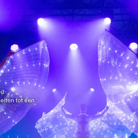
ed-
lten tot een