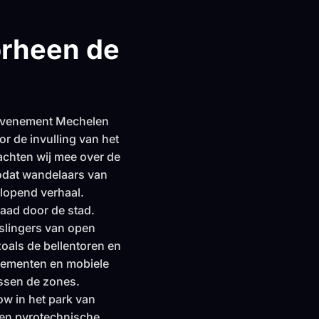
orheen de
 evenement Mechelen
r de invulling van het
chten wij mee over de
zodat wandelaars van
lopend verhaal.
raad door de stad.
slingers van open
zoals de bellentoren en
lementen en mobiele
ussen de zones.
w in het park van
 en pyrotechnische