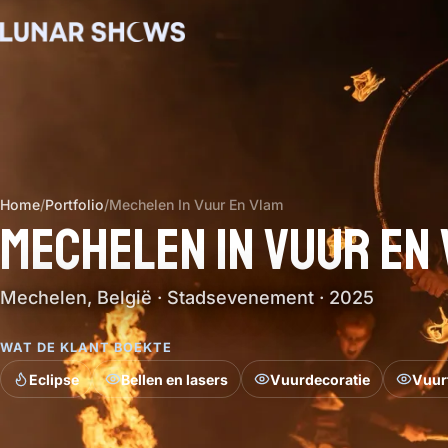
Home
/
Portfolio
/
Mechelen In Vuur En Vlam
MECHELEN IN VUUR EN
Mechelen, België · Stadsevenement · 2025
WAT DE KLANT BOEKTE
Eclipse
Bellen en lasers
Vuurdecoratie
Vuur