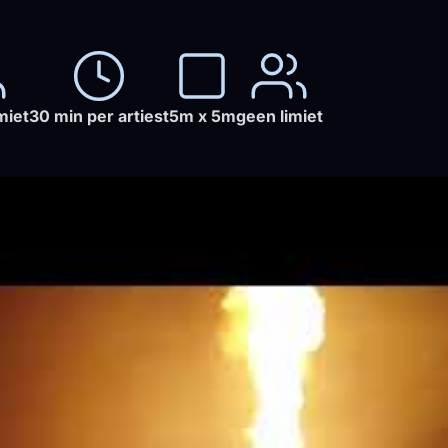
miet
30 min per artiest
5m x 5m
geen limiet