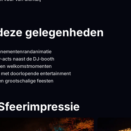
 deze gelegenheden
venementenrandanimatie
y-acts naast de DJ-booth
l en welkomstmomenten
n met doorlopende entertainment
en grootschalige feesten
Sfeerimpressie