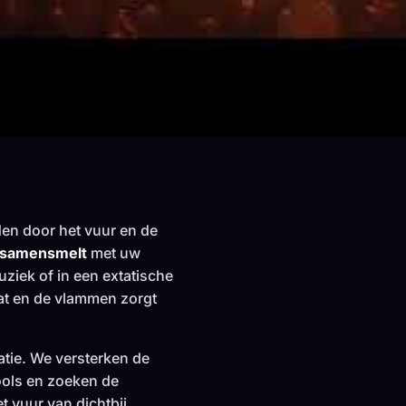
iden door het vuur en de
 samensmelt
met uw
ziek of in een extatische
eat en de vlammen zorgt
catie. We versterken de
ools en zoeken de
t vuur van dichtbij