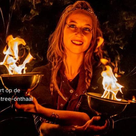
rt op de
tree-onthaal