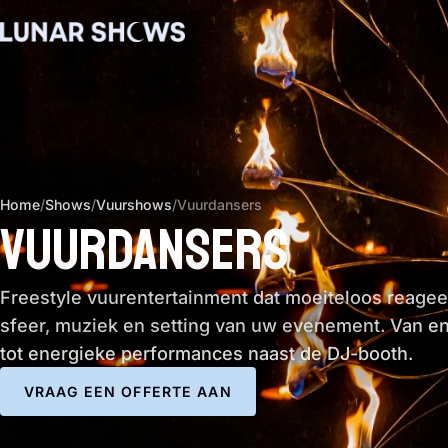
Home
/
Shows
/
Vuurshows
/
Vuurdansers
VUURDANSERS
Freestyle vuurentertainment dat moeiteloos reagee
sfeer, muziek en setting van uw evenement. Van en
tot energieke performances naast de DJ-booth.
VRAAG EEN OFFERTE AAN